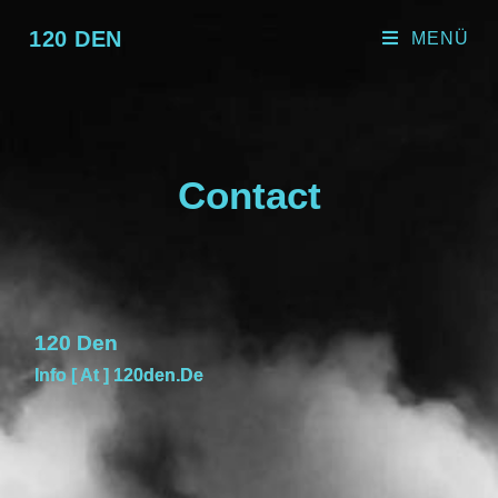
120 DEN
MENÜ
Contact
120 Den
Info [ At ] 120den.de